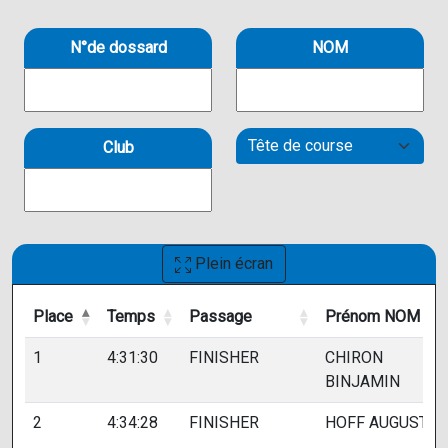
N°de dossard
NOM
Club
Plein écran
Place
Temps
Passage
Prénom NOM
Place
Temps
Passage
Prénom NOM
1
4:31:30
FINISHER
CHIRON
BINJAMIN
2
4:34:28
FINISHER
HOFF AUGUSTIN