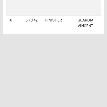
16
5:10:42
FINISHER
GUARDIA
VINCENT
17
5:11:27
FINISHER
PEYRATOUT
AUGUSTIN
18
5:11:44
FINISHER
MARECHAL
WILLIAM
19
5:12:49
FINISHER
BREYSSE
BAPTISTE
20
5:12:59
FINISHER
LASSALLE
JULIEN