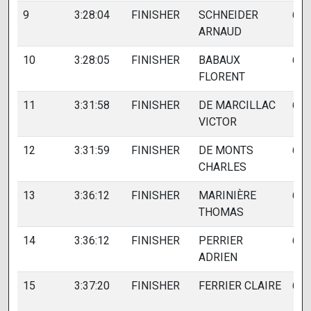
9
3:28:04
FINISHER
SCHNEIDER
639
ARNAUD
10
3:28:05
FINISHER
BABAUX
638
FLORENT
11
3:31:58
FINISHER
DE MARCILLAC
642
VICTOR
12
3:31:59
FINISHER
DE MONTS
643
CHARLES
13
3:36:12
FINISHER
MARINIÈRE
630
THOMAS
14
3:36:12
FINISHER
PERRIER
631
ADRIEN
15
3:37:20
FINISHER
FERRIER CLAIRE
626