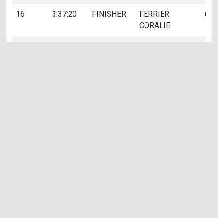
16
3:37:20
FINISHER
FERRIER
627
CORALIE
17
4:07:01
FINISHER
RAMON
635
LAETITIA
18
4:07:01
FINISHER
RAVAILLE
634
JEREMIE
DNS
JOB HUGO
632
DNS
FREMANN
633
CYRIL