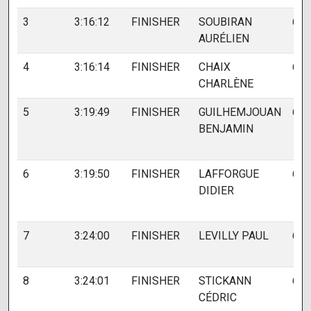
3
3:16:12
FINISHER
SOUBIRAN
641
AURÉLIEN
4
3:16:14
FINISHER
CHAIX
640
CHARLÈNE
5
3:19:49
FINISHER
GUILHEMJOUAN
629
BENJAMIN
6
3:19:50
FINISHER
LAFFORGUE
628
DIDIER
7
3:24:00
FINISHER
LEVILLY PAUL
645
8
3:24:01
FINISHER
STICKANN
644
CÉDRIC