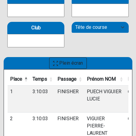
Club
Plein écran
Place
Temps
Passage
Prénom NOM
Dos
Place
Temps
Passage
Prénom NOM
Dos
1
3:10:03
FINISHER
PUECH VIGUIER
636
LUCIE
2
3:10:03
FINISHER
VIGUIER
637
PIERRE-
LAURENT