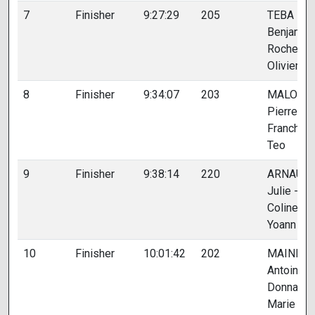
7
Finisher
9:27:29
205
TEBA
Benjamin 
Roche
Olivier
8
Finisher
9:34:07
203
MALOCH
Pierre -
Franchini
Teo
9
Finisher
9:38:14
220
ARNAUD
Julie -
Colinet
Yoann
10
Finisher
10:01:42
202
MAINDIA
Antoine -
Donnay
Marie