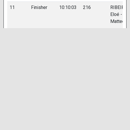
11
Finisher
10:10:03
216
RIBEIRO
Eloé - Bl
Matteo
12
Finisher
10:13:57
201
MOKNI
Anatole -
Perroud
Emilie
13
Finisher
10:37:28
212
ALLAMA
Franck -
CHAVAN
Magaly
14
Finisher
10:43:01
204
CIER Gaël
Vautraver
Patrick