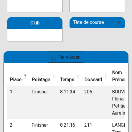
Club
Plein écran
Nom
Place
Pointage
Temps
Dossard
Prénom
Place
Pointage
Temps
Dossard
Nom
1
Finisher
8:11:34
206
BOUVET
Prénom
Florian -
Petitjean
Aurelien
2
Finisher
8:21:16
211
LANGLIN