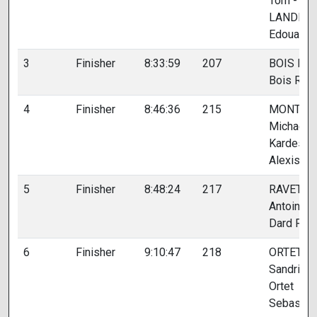
Tom -
LANDRIE
Edouard
3
Finisher
8:33:59
207
BOIS Léo
Bois Rem
4
Finisher
8:46:36
215
MONTOR
Michaël -
Kardes
Alexis
5
Finisher
8:48:24
217
RAVETTA
Antoine -
Dard Rob
6
Finisher
9:10:47
218
ORTET
Sandrine 
Ortet
Sebastie