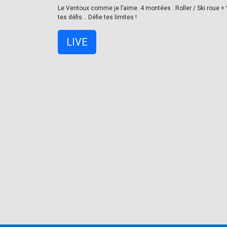
Le Ventoux comme je l’aime. 4 montées : Roller / Ski roue + V
tes défis… Défie tes limites !
LIVE