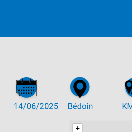
14/06/2025
Bédoin
K
+