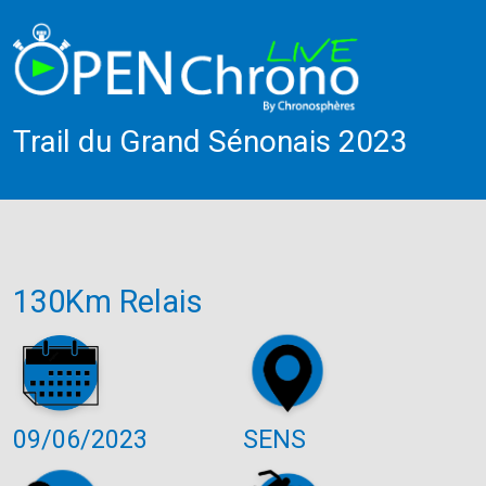
Trail du Grand Sénonais 2023
130Km Relais
09/06/2023
SENS