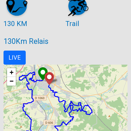
130 KM
Trail
130Km Relais
LIVE
+
−