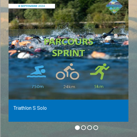
Triathlon S Solo